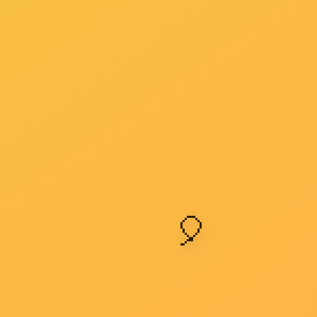
13827298
803-804室
联系电话：
Google 优
关于星空真人
关于星空真人