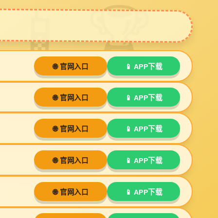
阿里巴巴代运营
案例
资讯
联系星空真人
在线客服
服务
热线
400 0769 366
13827298991