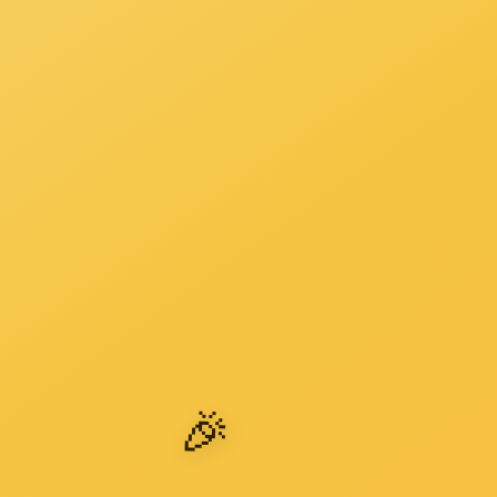
等。以下是一些建议，帮
开启 Google 精准
请联系您的营销顾问，获取定制报价单、客户案例及行业分析报
全国免费咨询热线：
400 0769 366