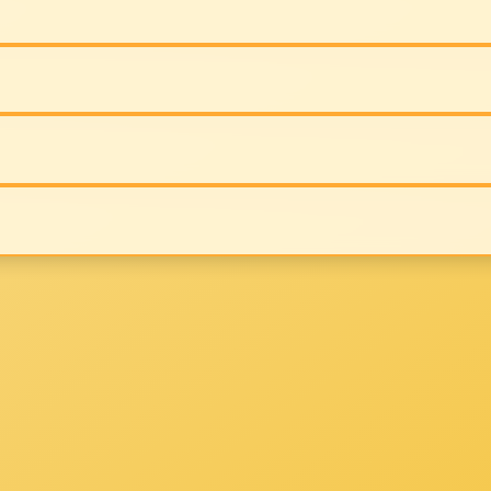
付费推广
社交媒体
谷歌优化
海关数据
2024-03-13
定位推广和首位展示哪个好